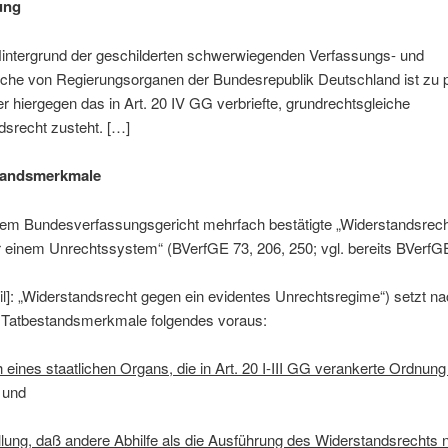
tung
intergrund der geschilderten schwerwiegenden Verfassungs- und
che von Regierungsorganen der Bundesrepublik Deutschland ist zu p
 hiergegen das in Art. 20 IV GG verbriefte, grundrechtsgleiche
dsrecht zusteht. […]
standsmerkmale
em Bundesverfassungsgericht mehrfach bestätigte „Widerstandsrech
 einem Unrechtssystem“ (BVerfGE 73, 206, 250; vgl. bereits BVerfGE
l]: „Widerstandsrecht gegen ein evidentes Unrechtsregime“) setzt na
 Tatbestandsmerkmale folgendes voraus:
 eines staatlichen Organs, die in Art. 20 I-III GG verankerte Ordnung
und
llung, daß andere Abhilfe als die Ausführung des Widerstandsrechts n