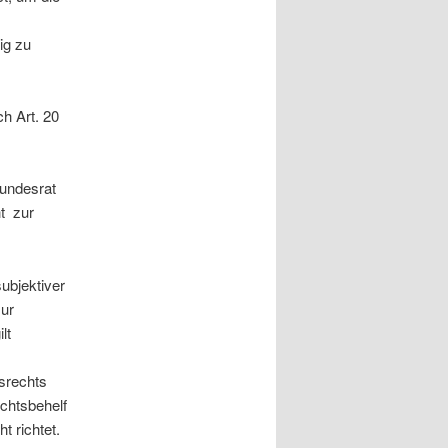
ig zu
h Art. 20
Bundesrat
t zur
subjektiver
zur
lt
srechts
echtsbehelf
t richtet.