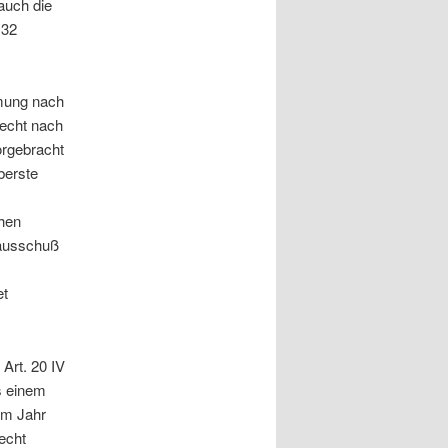
auch die
 32
mmung nach
recht nach
orgebracht
berste
hen
sausschuß
et
Art. 20 IV
s einem
im Jahr
echt