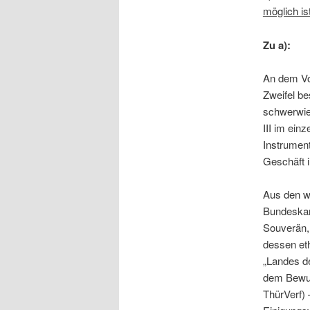
möglich ist
Zu a):
An dem Vo
Zweifel be
schwerwieg
III im ein
Instrumen
Geschäft i
Aus den w
Bundeskanz
Souverän,
dessen et
„Landes de
dem Bewuß
ThürVerf) 