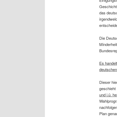
Einigungsv
Geschicht
das deuts
irgendwel
entscheid
Die Deutsc
Minderheit
Bundesrep
Es handelt
deutschen 
Dieser hie
geschieht
und i.ü. h
Wahlprogr
nachfolge
Plan gena