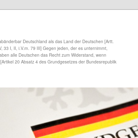
abänderbar Deutschland als das Land der Deutschen [Artt.
0 IV, 33 I, II, i.V.m. 79 III] Gegen jeden, der es unternimmt,
haben alle Deutschen das Recht zum Widerstand, wenn
t [Artikel 20 Absatz 4 des Grundgesetzes der Bundesrepublik