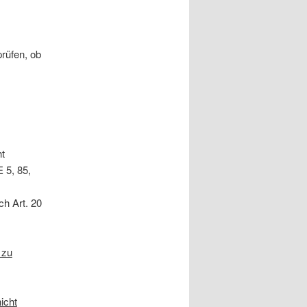
rüfen, ob
t
 5, 85,
ch Art. 20
 zu
icht