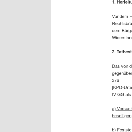
1. Herlei
Vor dem H
Rechtsbrü
dem Bürger
Widerstan
2. Tatbe
Das von d
gegenüber
376
[KPD-Urtei
IV GG als
a) Versuch
beseitigen
b) Festste