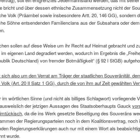
ertrag), soll ein entgrenztes Jedermannsland werden, das mit seiner
e bricht und über dessen ethnische Zusammensetzung nicht der Sou
che Volk (Präambel sowie insbesondere Artt. 20, 146 GG), sondern d
che Söhne entsendenden Familienclans aus der Subsahara oder dem
en.
hen sollen auf diese Weise um ihr Recht auf Heimat gebracht und z
 im eigenen Land degradiert werden, wodurch im Ergebnis die „Freihei
ublik Deutschland) von fremder Botmäßigkeit“ (§ 92 I StGB) aufgeho
 sich also um den Verrat am Träger der staatlichen Souveränität, de
Volk (Art. 20 II Satz 1 GG), durch die von ihm auf Zeit gewählten Vert
r im wörtlichen Sinne (und nicht als billiges Schlagwort) vorliegende 
 ausweislich der jetzigen Aussagen des Staatsoberhaupts Gauck
vor
eimtückisch
, da die ins Werk gesetzte Beseitigung des Souveräns we
ammen der Regierungsparteien noch in dem Koalitionsvertrag, noch 
nden Regierungserklärungen auch nur mit einem Wort als beabsichtig
nnt wurde.