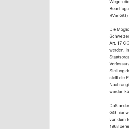
Wegen die
Beantragu
BVerfGG) 
Die Mögli
Schweizer 
Art. 17 G
werden. I
Staatsorga
Verfassun
Stellung 
stellt die
Nachrangig
werden kö
Daß anderw
GG hier w
von dem B
1968 bere