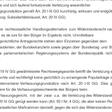
 und sich laufend fortsetzende Verletzung wesentlicher
sgrundsätze gemäß Art. 20 I-III GG kurzfristig, wirksam und endgült
og. Subsidaritätsklausel, Art. 20 IV GG).
he rechtsstaatliche Handlungsalternative zum Widerstandsrecht nac
 es de iure für den Bürger im Ergebnis nicht. Unmittelbare
gsrechtliche Antragsrechte stehen dem Einzelnen gegenüber dem
sidenten, der Bundeskanzlerin sowie gegen über Bundestag und 
 parlamentarischen Regierungssystems der Bundesrepublik nich
.
. 19 IV GG gewährleistete Rechtswegegarantie betrifft die Verletzung 
chte und rechtfertigt keine gerichtlich zu erzwingende Popularklage 
 elementarer Verfassungsgrundsätze nach Art. 20 I-III GG. Dies gi
ere für die Verfassungsbeschwerde des Bürgers beim
fassungsgericht, mit der zwar u.a. die Verletzung des Widerstand
20 IV GG gerügt werden kann (Art. 93 I Nr. 4 GG), die aber keinen R
staatlichen Maßnahmen darstellt, gegen die sich das Widerstandsrech