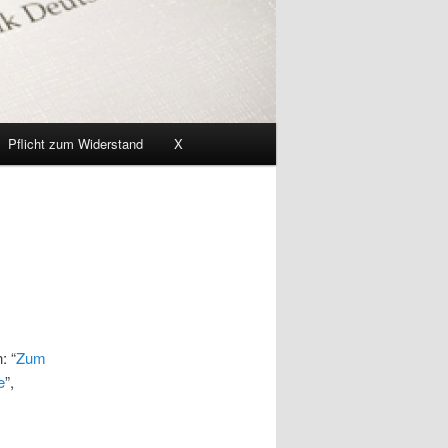
Pflicht zum Widerstand
X
: “
Zum
e
”,