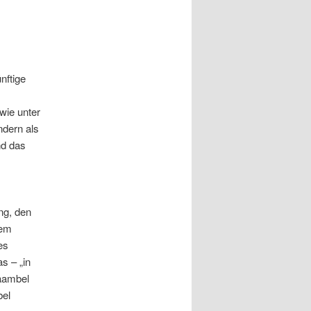
nftige
wie unter
ndern als
nd das
ng, den
dem
es
s – „in
äambel
bel