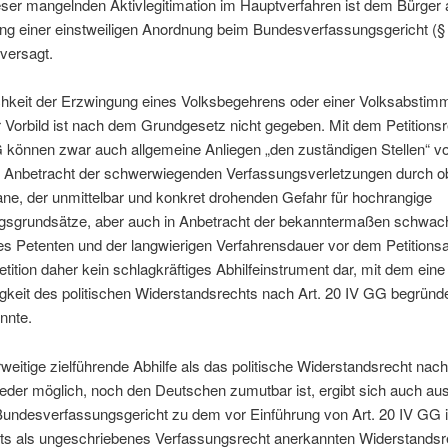
ser mangelnden Aktivlegitimation im Hauptverfahren ist dem Bürger 
ng einer einstweiligen Anordnung beim Bundesverfassungsgericht (§
versagt.
chkeit der Erzwingung eines Volksbegehrens oder einer Volksabsti
Vorbild ist nach dem Grundgesetz nicht gegeben. Mit dem Petitions
G können zwar auch allgemeine Anliegen „den zuständigen Stellen“ v
n Anbetracht der schwerwiegenden Verfassungsverletzungen durch o
ne, der unmittelbar und konkret drohenden Gefahr für hochrangige
gsgrundsätze, aber auch in Anbetracht der bekanntermaßen schwac
des Petenten und der langwierigen Verfahrensdauer vor dem Petition
 Petition daher kein schlagkräftiges Abhilfeinstrument dar, mit dem eine
keit des politischen Widerstandsrechts nach Art. 20 IV GG begründ
nnte.
eitige zielführende Abhilfe als das politische Widerstandsrecht nach 
eder möglich, noch den Deutschen zumutbar ist, ergibt sich auch au
undesverfassungsgericht zu dem vor Einführung von Art. 20 IV GG 
its als ungeschriebenes Verfassungsrecht anerkannten Widerstandsr