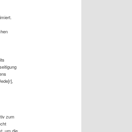
imiert.
chen
its
seitigung
ens
ede[r],
ktiv zum
echt
t, um die