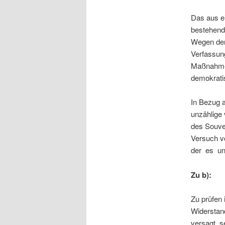
Das aus e
bestehende
Wegen der 
Verfassung
Maßnahmen
demokratis
In Bezug a
unzählige 
des Souve
Versuch v
der es un
Zu b):
Zu prüfen 
Widerstan
versagt s