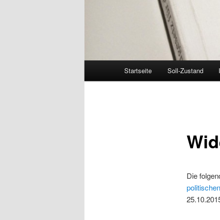
Hauptmenü
Startseite
Soll-Zustand
Zum
Inhalt
wechseln
Wid
Die folgen
politische
25.10.2015,