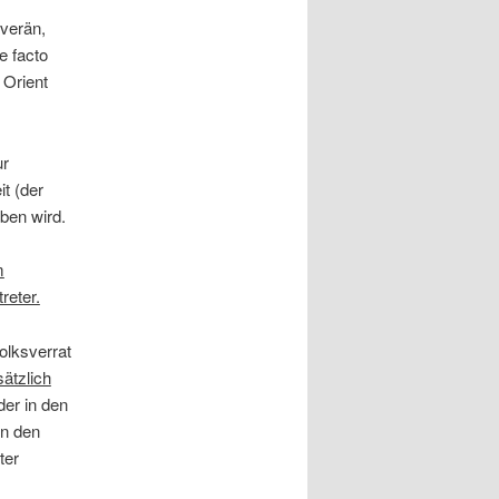
verän,
e facto
 Orient
ur
t (der
ben wird.
m
reter.
Volksverrat
sätzlich
der in den
in den
ter