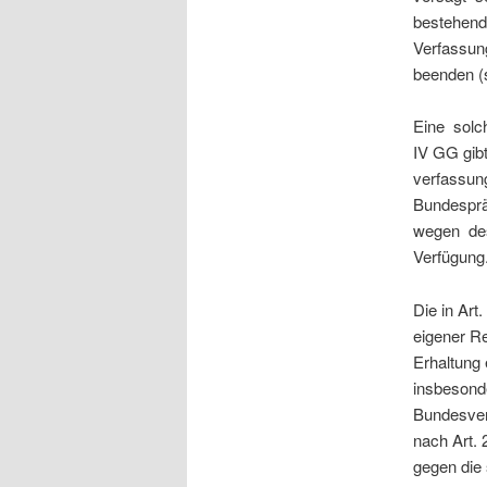
bestehende
Verfassung
beenden (s
Eine solc
IV GG gibt
verfassun
Bundesprä
wegen des
Verfügung
Die in Art
eigener Re
Erhaltung
insbesond
Bundesver
nach Art. 
gegen die 