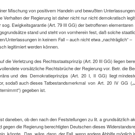
iner Mischung von positivem Handeln und bewußten Unterlassungen
 Verhalten der Regierung ist daher nicht nur nicht demokratisch legit
sog. Ewigkeitsgarantie (Art. 79 III GG) der betroffenen elementaren
sgrundsätze stand und steht von vornherein fest, daß solche staatli
/Unterlassungen in keinem Fall – auch nicht etwa „nachträglich“ –
ch legitimiert werden können.
uf die Verletzung des Rechtsstaatsprinzip (Art. 20 III GG) liegen bere
vollendete vorsätzliche Rechtsbrüche der Regierung vor. Betr. die Be
räns und des Demokratieprinzips (Art. 20 I, II GG) liegt mindest
or, sodaß auch dieses Tatbestandsmerkmal von Art. 20 IV GG („J
ternimmt“) gegeben ist.
ist daneben, ob den nach den Feststellungen zu lit. a grundsätzlich a
d gegen die Regierung berechtigten Deutschen dieses Widerstandsr
ein könnte. Das wäre dann der Fall, wenn andere Abhilfe möglich is