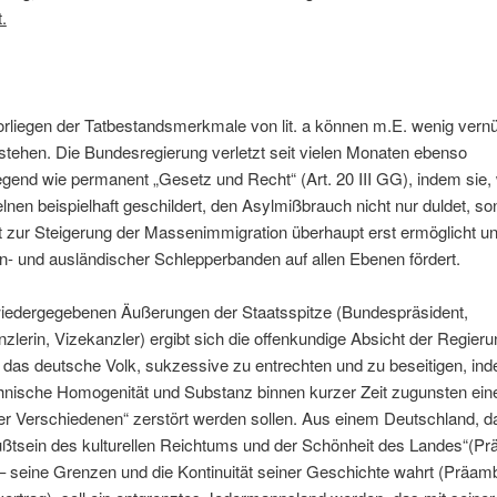
.
rliegen der Tatbestandsmerkmale von lit. a können m.E. wenig vernü
stehen. Die Bundesregierung verletzt seit vielen Monaten ebenso
end wie permanent „Gesetz und Recht“ (Art. 20 III GG), indem sie, 
zelnen beispielhaft geschildert, den Asylmißbrauch nicht nur duldet, so
t zur Steigerung der Massenimmigration überhaupt erst ermöglicht u
n- und ausländischer Schlepperbanden auf allen Ebenen fördert.
iedergegebenen Äußerungen der Staatsspitze (Bundespräsident,
lerin, Vizekanzler) ergibt sich die offenkundige Absicht der Regieru
 das deutsche Volk, sukzessive zu entrechten und zu beseitigen, in
hnische Homogenität und Substanz binnen kurzer Zeit zugunsten ein
r Verschiedenen“ zerstört werden sollen. Aus einem Deutschland, da
tsein des kulturellen Reichtums und der Schönheit des Landes“(Pr
– seine Grenzen und die Kontinuität seiner Geschichte wahrt (Präam