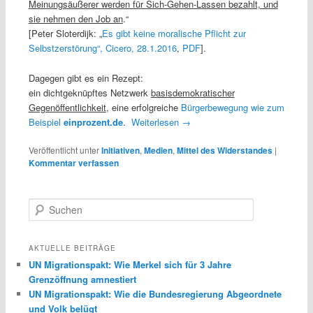
Meinungsäußerer werden für Sich-Gehen-Lassen bezahlt, und
sie nehmen den Job an
.“
[Peter Sloterdijk: „
Es gibt keine moralische Pflicht zur
Selbstzerstörung“, Cicero, 28.1.2016
,
PDF
].
Dagegen gibt es ein Rezept:
ein dichtgeknüpftes Netzwerk
basisdemokratischer
Gegenöffentlichkeit
, eine erfolgreiche
Bürgerbewegung wie zum
Beispiel
einprozent.de
.
Weiterlesen
→
Veröffentlicht unter
Initiativen
,
Medien
,
Mittel des Widerstandes
|
Kommentar verfassen
S
u
c
h
AKTUELLE BEITRÄGE
e
UN Migrationspakt: Wie Merkel sich für 3 Jahre
n
Grenzöffnung amnestiert
UN Migrationspakt: Wie die Bundesregierung Abgeordnete
und Volk belügt