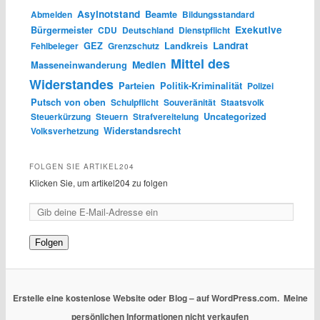
Asylnotstand
Abmelden
Beamte
Bildungsstandard
Exekutive
Bürgermeister
CDU
Deutschland
Dienstpflicht
Landrat
Fehlbeleger
GEZ
Grenzschutz
Landkreis
Mittel des
Medien
Masseneinwanderung
Widerstandes
Parteien
Politik-Kriminalität
Polizei
Putsch von oben
Schulpflicht
Souveränität
Staatsvolk
Steuerkürzung
Steuern
Strafvereitelung
Uncategorized
Volksverhetzung
Widerstandsrecht
FOLGEN SIE ARTIKEL204
Klicken Sie, um artikel204 zu folgen
Folgen
Erstelle eine kostenlose Website oder Blog – auf WordPress.com.
Meine
persönlichen Informationen nicht verkaufen