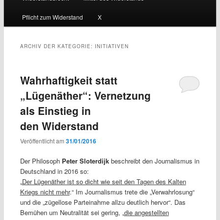
Inhalt
sekundären
Pflicht zum Widerstand
X
wechseln
Inhalt
wechseln
ARCHIV DER KATEGORIE:
INITIATIVEN
Wahrhaftigkeit statt
„Lügenäther“: Vernetzung
als Einstieg in
den Widerstand
Veröffentlicht am
31/01/2016
Der Philosoph
Peter Sloterdijk
beschreibt den Journalismus in
Deutschland in 2016 so:
„
Der Lügenäther ist so dicht wie seit den Tagen des Kalten
Kriegs nicht mehr
.“ Im Journalismus trete die „Verwahrlosung“
und die „zügellose Parteinahme allzu deutlich hervor“. Das
Bemühen um Neutralität sei gering, „
die angestellten