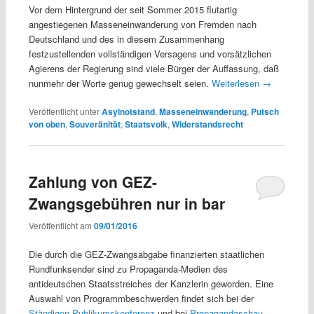
Vor dem Hintergrund der seit Sommer 2015 flutartig
angestiegenen Masseneinwanderung von Fremden nach
Deutschland und des in diesem Zusammenhang
festzustellenden vollständigen Versagens und vorsätzlichen
Agierens der Regierung sind viele Bürger der Auffassung, daß
nunmehr der Worte genug gewechselt seien.
Weiterlesen
→
Veröffentlicht unter
Asylnotstand
,
Masseneinwanderung
,
Putsch
von oben
,
Souveränität
,
Staatsvolk
,
Widerstandsrecht
Zahlung von GEZ-
Zwangsgebühren nur in bar
Veröffentlicht am
09/01/2016
Die durch die GEZ-Zwangsabgabe finanzierten staatlichen
Rundfunksender sind zu Propaganda-Medien des
antideutschen Staatsstreiches der Kanzlerin geworden. Eine
Auswahl von Programmbeschwerden findet sich bei der
Ständigen Publikumskonferenz
und bei
Propagandaschau
.