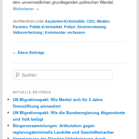
dem unvermeidlichen grundlegenden politischen Wandel.
Weiterlesen
→
Veröffentlicht unter
Asylanten-Kriminalität
,
CDU
,
Medien
,
Parteien
,
Politik-Kriminalität
,
Polizei
,
Strafvereitelung
,
Volksverhetzung
|
Kommentar verfassen
Beitragsnavigation
←
Ältere Beiträge
S
u
c
h
AKTUELLE BEITRÄGE
e
UN Migrationspakt: Wie Merkel sich für 3 Jahre
n
Grenzöffnung amnestiert
UN Migrationspakt: Wie die Bundesregierung Abgeordnete
und Volk belügt
Bürgerversammlungen: Artikulation gegen
regierungskriminelle Landräte und Geschäftemacher
Verweigerung der Illegalen-Unterbringung durch