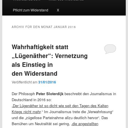
Inhalt
sekundären
Pflicht zum Widerstand
X
wechseln
Inhalt
wechseln
ARCHIV FÜR DEN MONAT
JANUAR 2016
Wahrhaftigkeit statt
„Lügenäther“: Vernetzung
als Einstieg in
den Widerstand
Veröffentlicht am
31/01/2016
Der Philosoph
Peter Sloterdijk
beschreibt den Journalismus in
Deutschland in 2016 so:
„
Der Lügenäther ist so dicht wie seit den Tagen des Kalten
Kriegs nicht mehr
.“ Im Journalismus trete die „Verwahrlosung“
und die „zügellose Parteinahme allzu deutlich hervor“. Das
Bemühen um Neutralität sei gering, „
die angestellten